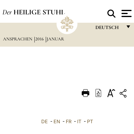
Der
HEILIGE STUHL
DEUTSCH
ANSPRACHEN
2016
JANUAR
FRANÇAIS
ENGLISH
ITALIANO
PORTUGUÊS
ESPAÑOL
DEUTSCH
POLSKI
العربيّة
DE
-
EN
-
FR
-
IT
-
PT
中文