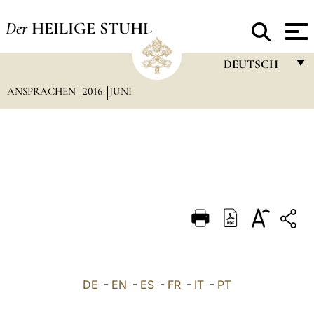
Der
HEILIGE STUHL
DEUTSCH
ANSPRACHEN
2016
JUNI
FRANÇAIS
ENGLISH
ITALIANO
PORTUGUÊS
ESPAÑOL
DEUTSCH
POLSKI
العربيّة
DE
-
EN
-
ES
-
FR
-
IT
-
PT
中文