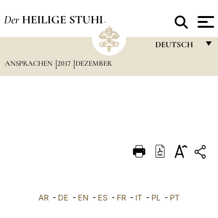
Der
HEILIGE STUHL
DEUTSCH
ANSPRACHEN
2017
DEZEMBER
FRANÇAIS
ENGLISH
ITALIANO
PORTUGUÊS
ESPAÑOL
DEUTSCH
POLSKI
العربيّة
AR
-
DE
-
EN
-
ES
-
FR
-
IT
-
PL
-
PT
中文