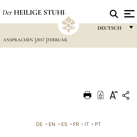
Der
HEILIGE STUHL
DEUTSCH
ANSPRACHEN
2017
FEBRUAR
FRANÇAIS
ENGLISH
ITALIANO
PORTUGUÊS
ESPAÑOL
DEUTSCH
POLSKI
العربيّة
DE
-
EN
-
ES
-
FR
-
IT
-
PT
中文