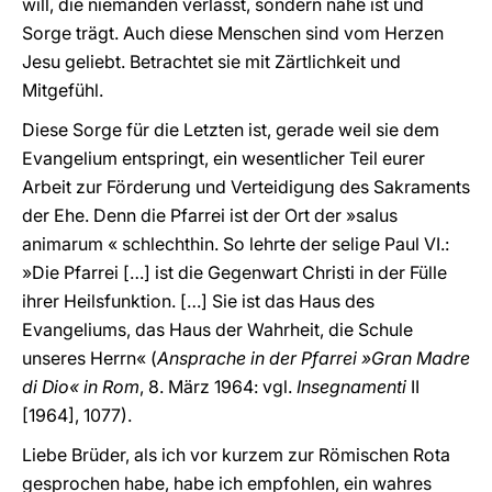
will, die niemanden verlässt, sondern nahe ist und
Sorge trägt. Auch diese Menschen sind vom Herzen
Jesu geliebt. Betrachtet sie mit Zärtlichkeit und
Mitgefühl.
Diese Sorge für die Letzten ist, gerade weil sie dem
Evangelium entspringt, ein wesentlicher Teil eurer
Arbeit zur Förderung und Verteidigung des Sakraments
der Ehe. Denn die Pfarrei ist der Ort der »salus
animarum « schlechthin. So lehrte der selige Paul VI.:
»Die Pfarrei […] ist die Gegenwart Christi in der Fülle
ihrer Heilsfunktion. […] Sie ist das Haus des
Evangeliums, das Haus der Wahrheit, die Schule
unseres Herrn« (
Ansprache in der Pfarrei »Gran Madre
di Dio« in Rom
, 8. März 1964: vgl.
Insegnamenti
II
[1964], 1077).
Liebe Brüder, als ich vor kurzem zur Römischen Rota
gesprochen habe, habe ich empfohlen, ein wahres