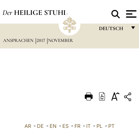
Der
HEILIGE STUHL
DEUTSCH
ANSPRACHEN
2017
NOVEMBER
FRANÇAIS
ENGLISH
ITALIANO
PORTUGUÊS
ESPAÑOL
DEUTSCH
POLSKI
العربيّة
AR
-
DE
-
EN
-
ES
-
FR
-
IT
-
PL
-
PT
中文