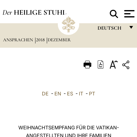
Der
HEILIGE STUHL
DEUTSCH
ANSPRACHEN
2018
DEZEMBER
FRANÇAIS
ENGLISH
ITALIANO
PORTUGUÊS
ESPAÑOL
DE
-
EN
-
ES
-
IT
-
PT
DEUTSCH
POLSKI
العربيّة
WEIHNACHTSEMPFANG FÜR DIE VATIKAN-
ANGESTELLTEN UND IHRE FAMILIEN
中文