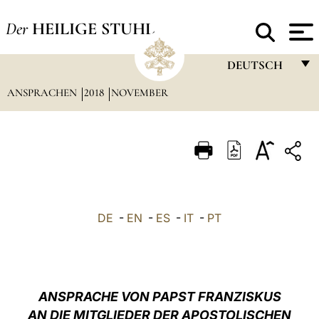
Der
HEILIGE STUHL
DEUTSCH
ANSPRACHEN
2018
NOVEMBER
FRANÇAIS
ENGLISH
ITALIANO
PORTUGUÊS
ESPAÑOL
DE
-
EN
-
ES
-
IT
-
PT
DEUTSCH
POLSKI
العربيّة
ANSPRACHE VON PAPST FRANZISKUS
AN DIE MITGLIEDER DER APOSTOLISCHEN
中文