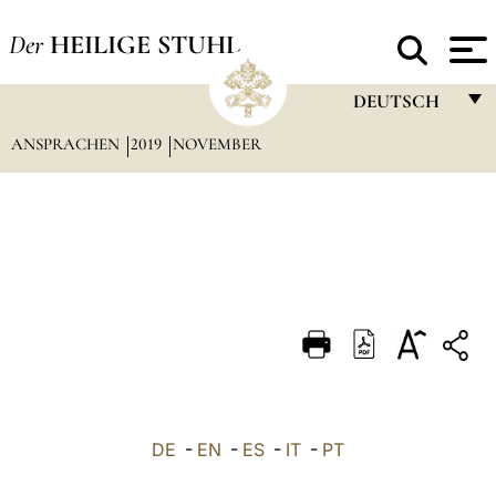
Der
HEILIGE STUHL
DEUTSCH
ANSPRACHEN
2019
NOVEMBER
FRANÇAIS
ENGLISH
ITALIANO
PORTUGUÊS
ESPAÑOL
DEUTSCH
POLSKI
العربيّة
DE
-
EN
-
ES
-
IT
-
PT
中文