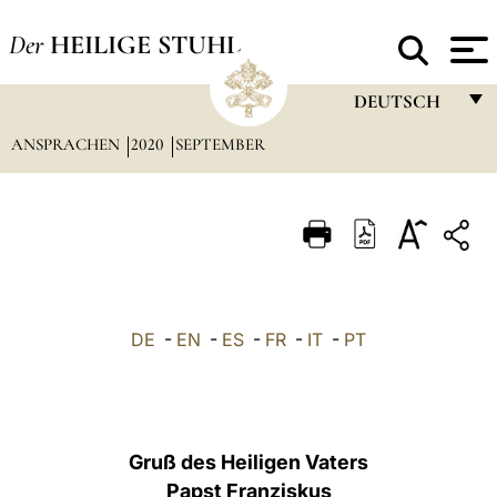
Der
HEILIGE STUHL
DEUTSCH
ANSPRACHEN
2020
SEPTEMBER
FRANÇAIS
ENGLISH
ITALIANO
PORTUGUÊS
ESPAÑOL
DE
-
EN
-
ES
-
FR
-
IT
-
PT
DEUTSCH
POLSKI
العربيّة
Gruß des Heiligen Vaters
Papst Franziskus
中文