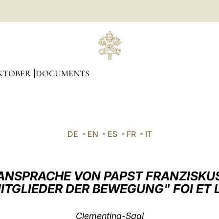
KTOBER
DOCUMENTS
DE
-
EN
-
ES
-
FR
-
IT
ANSPRACHE VON PAPST FRANZISKU
MITGLIEDER DER BEWEGUNG" FOI ET 
Clementina-Saal