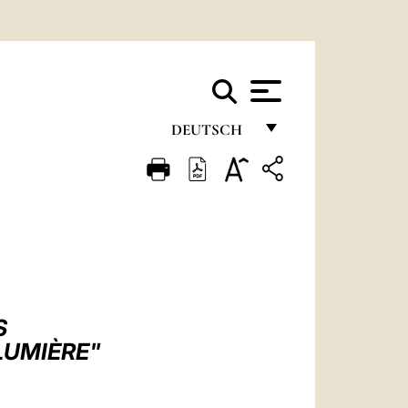
DEUTSCH
FRANÇAIS
ENGLISH
ITALIANO
PORTUGUÊS
ESPAÑOL
S
DEUTSCH
LUMIÈRE"
POLSKI