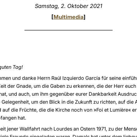
Samstag, 2. Oktober 2021
[
Multimedia
]
____________________________________
guten Tag!
mmen und danke Herrn Raúl Izquierdo García für seine einführ
Zeit der Gnade, um die Gaben zu erkennen, die der Herr euch
t, und auch, um ihm gegenüber eurer Dankbarkeit Ausdruck
Gelegenheit, um den Blick in die Zukunft zu richten, auf die 
 auf die Früchte, die die Kirche noch von »Foi et Lumière« e
pfangen hat.
eit jener Wallfahrt nach Lourdes an Ostern 1971, zu der Mens
iele Freunde eingeladen waren. Damals hat unter dem liebevo