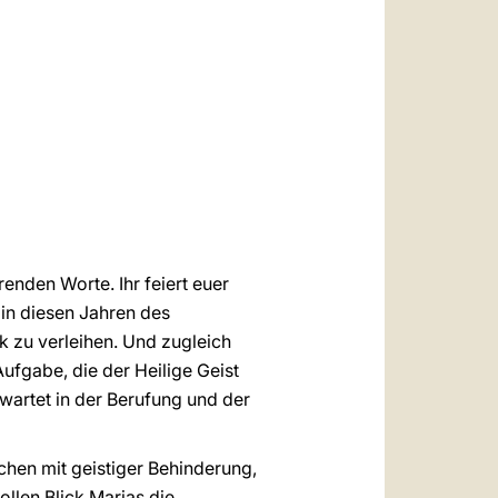
العربيّة
中文
LATINE
enden Worte. Ihr feiert euer
 in diesen Jahren des
 zu verleihen. Und zugleich
Aufgabe, die der Heilige Geist
rwartet in der Berufung und der
chen mit geistiger Behinderung,
llen Blick Marias die