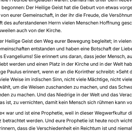
« begonnen: Der Heilige Geist hat die Geburt von etwas vor
 von eurer Gemeinschaft, in der ihr die Freude, die Versöhnun
aft des auferstandenen Herrn vielen Menschen Hoffnung gesc
uweilen auch von der Kirche.
r Heilige Geist den Weg eurer Bewegung begleitet; in vielen 
Gemeinschaften entstanden und haben eine Botschaft der Lie
es Evangeliums! Sie erinnert uns daran, dass jeder Mensch, au
ebt werden und einen Platz in der Kirche und in der Welt ha
ige Paulus erinnert, wenn er an die Korinther schreibt: »Seht
iele Weise im irdischen Sinn, nicht viele Mächtige, nicht vi
erwählt, um die Weisen zuschanden zu machen, und das Schwa
den zu machen. Und das Niedrige in der Welt und das Veracht
as ist, zu vernichten, damit kein Mensch sich rühmen kann vo
e« war und ist eine Prophetie, weil in dieser Wegwerfkultur 
 betrachtet werden. Und eure Prophetie ist heute noch wich
innern, dass die Verschiedenheit ein Reichtum ist und niema