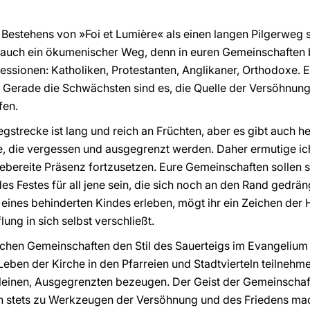
Bestehens von »Foi et Lumière« als einen langen Pilgerweg s
ist auch ein ökumenischer Weg, denn in euren Gemeinschaft
fessionen: Katholiken, Protestanten, Anglikaner, Orthodoxe. 
. Gerade die Schwächsten sind es, die Quelle der Versöhnung 
fen.
trecke ist lang und reich an Früchten, aber es gibt auch heu
, die vergessen und ausgegrenzt werden. Daher ermutige ich 
ebereite Präsenz fortzusetzen. Eure Gemeinschaften sollen 
 Festes für all jene sein, die sich noch an den Rand gedräng
t eines behinderten Kindes erleben, mögt ihr ein Zeichen der
lung in sich selbst verschließt.
tlichen Gemeinschaften den Stil des Sauerteigs im Evangelium z
eben der Kirche in den Pfarreien und Stadtvierteln teilnehm
leinen, Ausgegrenzten bezeugen. Der Geist der Gemeinschaft
h stets zu Werkzeugen der Versöhnung und des Friedens mac