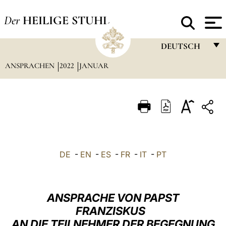
Der
HEILIGE STUHL
DEUTSCH
ANSPRACHEN
2022
JANUAR
FRANÇAIS
ENGLISH
ITALIANO
PORTUGUÊS
ESPAÑOL
DE
-
EN
-
ES
-
FR
-
IT
-
PT
DEUTSCH
POLSKI
ANSPRACHE VON PAPST
العربيّة
FRANZISKUS
AN DIE TEILNEHMER DER BEGEGNUNG
中文