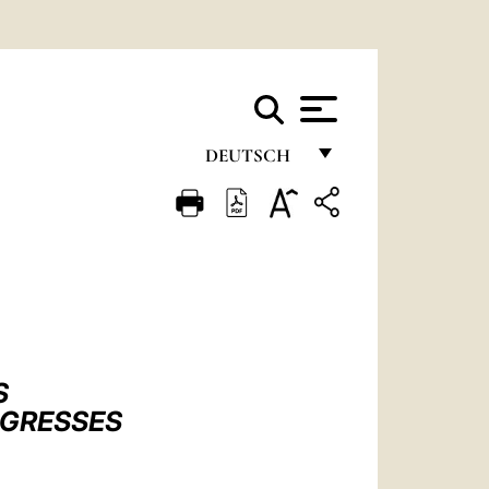
DEUTSCH
FRANÇAIS
ENGLISH
ITALIANO
PORTUGUÊS
ESPAÑOL
S
DEUTSCH
NGRESSES
POLSKI