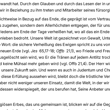
ewandt hat. Durch den Glauben und durch das Lesen der in un
wir in Beziehung zu ihm treten und Mitarbeiter seines fürsor
ichtweise in Bezug auf das Ende, die geprägt ist vom Vertra
s zugehen, sondern dem Allerhöchsten entgegen, der für uns
riedens am Ende der Tage verheißen hat, wo all das ein End
leben bedroht. Unsere Welt ist gezeichnet von Gewalt, Un
zte Wort: die sichere Verheißung des Ewigen spricht zu uns von
neuen Erde (vgl.
Jes
65,17-18;
Offb
21,1), wo Friede und Fre
sgelöscht sein wird, wo Er die Tränen auf jedem Antlitz troc
d keine Mühsal mehr geben wird (vgl. Offb 21,4). Der Herr wi
rd unsere Zukunft sein. Und wenn es auch in Judentum und C
e diese Erfüllung aussehen wird, bleibt doch die tröstliche 
 aber nicht weniger unseren Einsatz, damit die Welt, in der w
 dessen widerspiegelt, der uns berufen hat, Seine Anbeter u
igiösen Erbes, das uns gemeinsam ist, blicken wir auf die Ge