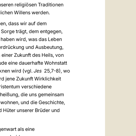
seren religiösen Traditionen
glichen Willens werden.
uen, dass wir auf dem
 Sorge trägt, dem entgegen,
e haben wird, was das Leben
terdrückung und Ausbeutung,
 einer Zukunft des Heils, von
ude eine dauerhafte Wohnstatt
knen wird (vgl.
Jes
25,7-8), wo
rd jene Zukunft Wirklichkeit
hristentum verschiedene
Verheißung, die uns gemeinsam
ir wohnen, und die Geschichte,
nd Hüter unserer Brüder und
genwart als eine