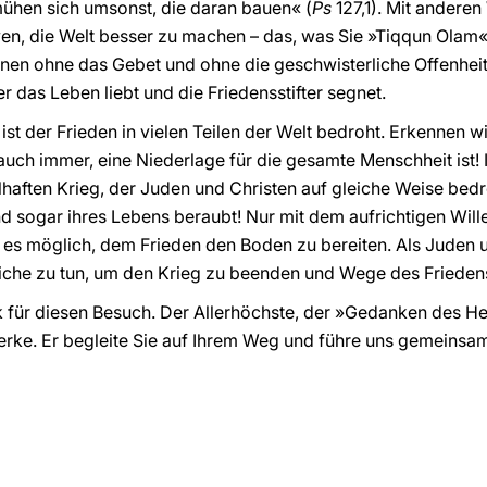
mühen sich umsonst, die daran bauen« (
Ps
127,1). Mit anderen
tiven, die Welt besser zu machen – das, was Sie »Tiqqun Olam
en ohne das Gebet und ohne die geschwisterliche Offenheit
 das Leben liebt und die Friedensstifter segnet.
ist der Frieden in vielen Teilen der Welt bedroht. Erkennen 
auch immer, eine Niederlage für die gesamte Menschheit ist! 
haften Krieg, der Juden und Christen auf gleiche Weise bedroh
d sogar ihres Lebens beraubt! Nur mit dem aufrichtigen Wil
t es möglich, dem Frieden den Boden zu bereiten. Als Juden 
he zu tun, um den Krieg zu beenden und Wege des Friedens
 für diesen Besuch. Der Allerhöchste, der »Gedanken des Hei
Werke. Er begleite Sie auf Ihrem Weg und führe uns gemeinsa