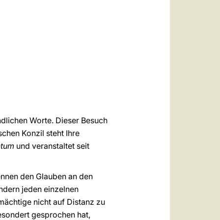
العربيّة
中文
LATINE
undlichen Worte. Dieser Besuch
chen Konzil steht Ihre
ntum
und veranstaltet seit
ennen den Glauben an den
ndern jeden einzelnen
mächtige nicht auf Distanz zu
gesondert gesprochen hat,