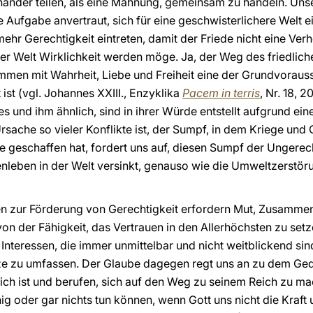
inander teilen, als eine Mahnung, gemeinsam zu handeln. Uns
 Aufgabe anvertraut, sich für eine geschwisterlichere Welt 
hr Gerechtigkeit eintreten, damit der Friede nicht eine Verhe
eser Welt Wirklichkeit werden möge. Ja, der Weg des friedl
ammen mit Wahrheit, Liebe und Freiheit eine der Grundvoraus
 ist (vgl. Johannes XXIII., Enzyklika
Pacem in terris
, Nr. 18, 
 und ihm ähnlich, sind in ihrer Würde entstellt aufgrund ein
Ursache so vieler Konflikte ist, der Sumpf, in dem Kriege und 
 geschaffen hat, fordert uns auf, diesen Sumpf der Ungerec
leben in der Welt versinkt, genauso wie die Umweltzerstör
n zur Förderung von Gerechtigkeit erfordern Mut, Zusammena
on der Fähigkeit, das Vertrauen in den Allerhöchsten zu setz
n Interessen, die immer unmittelbar und nicht weitblickend sin
nze zu umfassen. Der Glaube dagegen regt uns an zu dem Ge
ich ist und berufen, sich auf den Weg zu seinem Reich zu mac
g oder gar nichts tun können, wenn Gott uns nicht die Kraft 