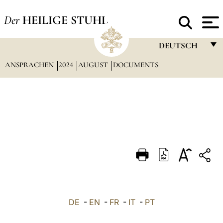
Der
HEILIGE STUHL
DEUTSCH
ANSPRACHEN
2024
AUGUST
DOCUMENTS
FRANÇAIS
ENGLISH
ITALIANO
PORTUGUÊS
ESPAÑOL
DEUTSCH
POLSKI
العربيّة
DE
-
EN
-
FR
-
IT
-
PT
中文