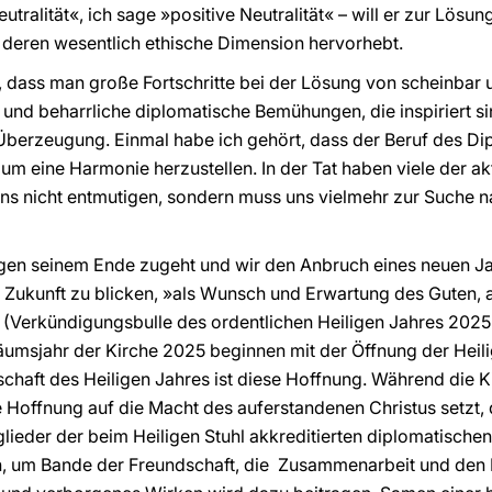
eutralität«, ich sage »positive Neutralität« – will er zur Lös
 deren wesentlich ethische Dimension hervorhebt.
, dass man große Fortschritte bei der Lösung von scheinbar
 und beharrliche diplomatische Bemühungen, die inspiriert 
berzeugung. Einmal habe ich gehört, dass der Beruf des Dip
, um eine Harmonie herzustellen. In der Tat haben viele der a
uns nicht entmutigen, sondern muss uns vielmehr zur Suche 
gen seinem Ende zugeht und wir den Anbruch eines neuen Jah
e Zukunft zu blicken, »als Wunsch und Erwartung des Guten,
(Verkündigungsbulle des ordentlichen Heiligen Jahres 202
msjahr der Kirche 2025 beginnen mit der Öffnung der Heilige
chaft des Heiligen Jahres ist diese Hoffnung. Während die Ki
e Hoffnung auf die Macht des auferstandenen Christus setzt, 
tglieder der beim Heiligen Stuhl akkreditierten diplomatische
ein, um Bande der Freundschaft, die Zusammenarbeit und den 