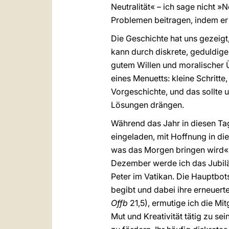
Neutralität« – ich sage nicht »N
Problemen beitragen, indem er
Die Geschichte hat uns gezeigt
kann durch diskrete, geduldige
gutem Willen und moralischer Ü
eines Menuetts: kleine Schritte
Vorgeschichte, und das sollte 
Lösungen drängen.
Während das Jahr in diesen Ta
eingeladen, mit Hoffnung in di
was das Morgen bringen wird« 
Dezember werde ich das Jubiläu
Peter im Vatikan. Die Hauptbots
begibt und dabei ihre erneuert
Offb
21,5), ermutige ich die Mi
Mut und Kreativität tätig zu s