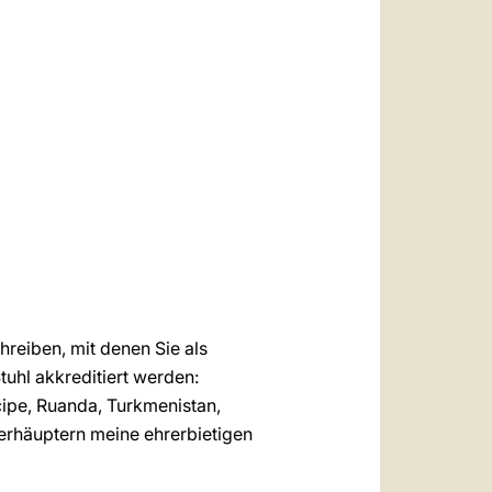
العربيّة
中文
LATINE
reiben, mit denen Sie als
tuhl akkreditiert werden:
ipe, Ruanda, Turkmenistan,
berhäuptern meine ehrerbietigen