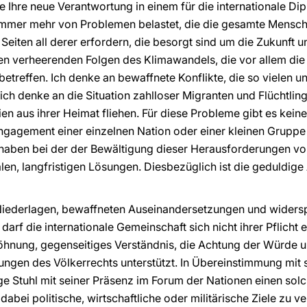
 Ihre neue Verantwortung in einem für die internationale Dip
immer mehr von Problemen belastet, die die gesamte Menschh
eiten all derer erfordern, die besorgt sind um die Zukunft u
en verheerenden Folgen des Klimawandels, die vor allem die
 betreffen. Ich denke an bewaffnete Konflikte, die so vielen 
ch denke an die Situation zahlloser Migranten und Flüchtling
ien aus ihrer Heimat fliehen. Für diese Probleme gibt es kein
ngagement einer einzelnen Nation oder einer kleinen Gruppe
aben bei der der Bewältigung dieser Herausforderungen von
len, langfristigen Lösungen. Diesbezüglich ist die geduldige
 Niederlagen, bewaffneten Auseinandersetzungen und widers
 darf die internationale Gemeinschaft sich nicht ihrer Pflicht
söhnung, gegenseitiges Verständnis, die Achtung der Würde 
ungen des Völkerrechts unterstützt. In Übereinstimmung mit
e Stuhl mit seiner Präsenz im Forum der Nationen einen solc
bei politische, wirtschaftliche oder militärische Ziele zu ve