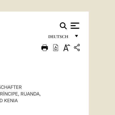
DEUTSCH
FRANÇAIS
ENGLISH
ITALIANO
PORTUGUÊS
ESPAÑOL
SCHAFTER
RÍNCIPE, RUANDA,
DEUTSCH
D KENIA
POLSKI