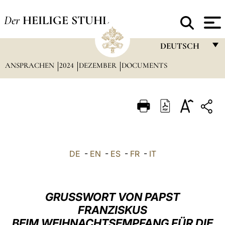
Der
HEILIGE STUHL
DEUTSCH
ANSPRACHEN
2024
DEZEMBER
DOCUMENTS
FRANÇAIS
ENGLISH
ITALIANO
PORTUGUÊS
ESPAÑOL
DE
-
EN
-
ES
-
FR
-
IT
DEUTSCH
POLSKI
GRUSSWORT VON PAPST
العربيّة
FRANZISKUS
BEIM WEIHNACHTSEMPFANG FÜR DIE
中文