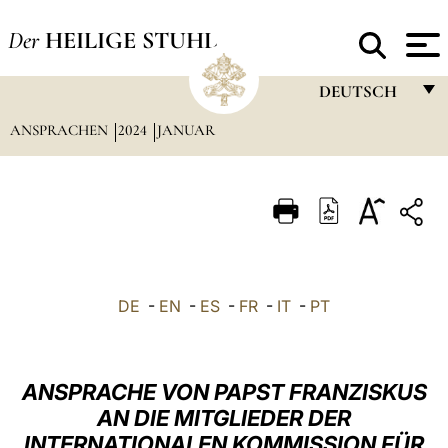
Der
HEILIGE STUHL
DEUTSCH
ANSPRACHEN
2024
JANUAR
FRANÇAIS
ENGLISH
ITALIANO
PORTUGUÊS
ESPAÑOL
DE
-
EN
-
ES
-
FR
-
IT
-
PT
DEUTSCH
POLSKI
ANSPRACHE VON PAPST FRANZISKUS
العربيّة
AN DIE MITGLIEDER DER
INTERNATIONALEN KOMMISSION FÜR
中文