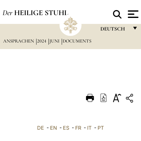
Der
HEILIGE STUHL
DEUTSCH
ANSPRACHEN
2024
JUNI
DOCUMENTS
FRANÇAIS
ENGLISH
ITALIANO
PORTUGUÊS
ESPAÑOL
DEUTSCH
POLSKI
العربيّة
DE
-
EN
-
ES
-
FR
-
IT
-
PT
中文