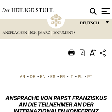
Der
HEILIGE STUHL
DEUTSCH
ANSPRACHEN
2024
MÄRZ
DOCUMENTS
FRANÇAIS
ENGLISH
ITALIANO
PORTUGUÊS
ESPAÑOL
AR
-
DE
-
EN
-
ES
-
FR
-
IT
-
PL
-
PT
DEUTSCH
POLSKI
ANSPRACHE VON PAPST FRANZISKUS
العربيّة
AN DIE TEILNEHMER AN DER
INTERNAZIONALEN KONFERENZ
中文