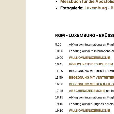
Messbuch für die Apostoli
Fotogalerie:
Luxemburg
-
B
ROM - LUXEMBURG - BRÜSS
8:05
Abflug vom internationalen Fl
10:00
Landung auf dem internationale
10:00
WILLKOMMENSZEREMONIE
10:45
HÖFLICHKEITSBESUCH BEI
11:15
BEGEGNUNG MIT DEM PREMI
11:50
BEGEGNUNG MIT VERTRETER
16:30
BEGEGNUNG
MIT DER KATH
17:45
ABSCHIEDSZEREMONIE
am in
18:15
Abflug vom internationalen Flu
19:10
Landung auf der Flugbasis Mels
19:10
WILLKOMMENSZEREMONIE