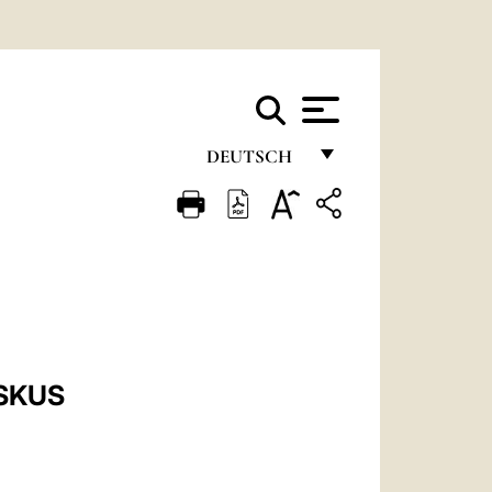
DEUTSCH
FRANÇAIS
ENGLISH
ITALIANO
PORTUGUÊS
ESPAÑOL
ISKUS
DEUTSCH
POLSKI