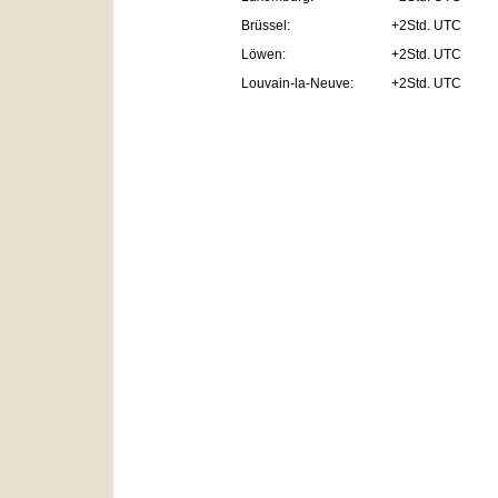
Brüssel:
+2Std. UTC
Löwen:
+2Std. UTC
Louvain-la-Neuve:
+2Std. UTC