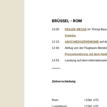
BRÜSSEL - ROM
10:00
HEILIGE MESSE
im “König-Baud
Angelus
12:15
ABSCHIEDSZEREMONIE
auf d
12:45
Abflug von der Flugbasis Mels
Pressekonferenz mit dem Heil
14:55
Landung auf dem internationale
_____
Zeitverschiebung
Rom:
+2Std. UTC
Luxemburg:
+2Std. UTC