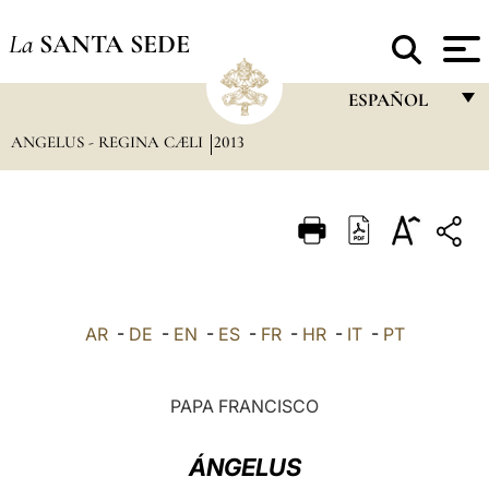
La
SANTA SEDE
ESPAÑOL
ANGELUS - REGINA CÆLI
2013
FRANÇAIS
ENGLISH
ITALIANO
PORTUGUÊS
ESPAÑOL
AR
-
DE
-
EN
-
ES
-
FR
-
HR
-
IT
-
PT
DEUTSCH
POLSKI
PAPA FRANCISCO
العربيّة
ÁNGELUS
中文