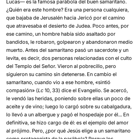
Lucas— es la famosa parábola del buen samaritano.
¿Quién era este hombre? Era una persona cualquiera,
que bajaba de Jerusalén hacia Jericó por el camino
que atravesaba el desierto de Judea. Poco antes, por
ese camino, un hombre había sido asaltado por
bandidos, le robaron, golpearon y abandonaron medio
muerto. Antes del samaritano pasó un sacerdote y un
levita, es decir, dos personas relacionadas con el culto
del Templo del Señor. Vieron al pobrecillo, pero
siguieron su camino sin detenerse. En cambio el
samaritano, cuando vio a ese hombre, «sintió
compasión» (
Lc
10, 33) dice el Evangelio. Se acercó,
le vendó las heridas, poniendo sobre ellas un poco de
aceite y de vino; luego lo cargó sobre su cabalgadura,
lo llevó a un albergue y pagó el hospedaje por él... En
definitiva, se hizo cargo de él: es el ejemplo del amor
al prójimo. Pero, ¿por qué Jesús elige a un samaritano
como protagonista de la parábola? Porque los