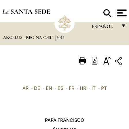
La
SANTA SEDE
ESPAÑOL
ANGELUS - REGINA CÆLI
2013
FRANÇAIS
ENGLISH
ITALIANO
PORTUGUÊS
ESPAÑOL
AR
-
DE
-
EN
-
ES
-
FR
-
HR
-
IT
-
PT
DEUTSCH
POLSKI
العربيّة
PAPA FRANCISCO
中文