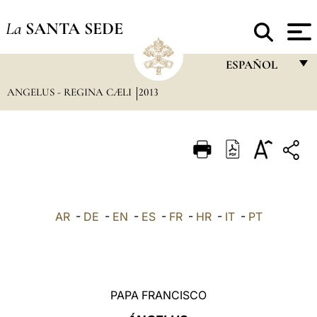
La
SANTA SEDE
ESPAÑOL
ANGELUS - REGINA CÆLI
2013
FRANÇAIS
ENGLISH
ITALIANO
PORTUGUÊS
ESPAÑOL
AR
-
DE
-
EN
-
ES
-
FR
-
HR
-
IT
-
PT
DEUTSCH
POLSKI
العربيّة
PAPA FRANCISCO
中文