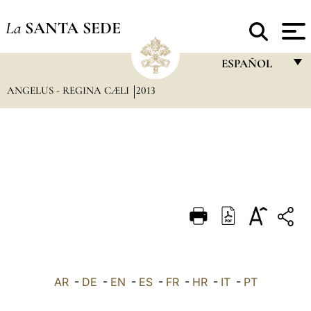
La
SANTA SEDE
ESPAÑOL
ANGELUS - REGINA CÆLI
2013
FRANÇAIS
ENGLISH
ITALIANO
PORTUGUÊS
ESPAÑOL
DEUTSCH
POLSKI
العربيّة
AR
-
DE
-
EN
-
ES
-
FR
-
HR
-
IT
-
PT
中文