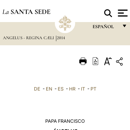
La
SANTA SEDE
ESPAÑOL
ANGELUS - REGINA CÆLI
2014
FRANÇAIS
ENGLISH
ITALIANO
PORTUGUÊS
ESPAÑOL
DE
-
EN
-
ES
-
HR
-
IT
-
PT
DEUTSCH
POLSKI
العربيّة
PAPA FRANCISCO
中文