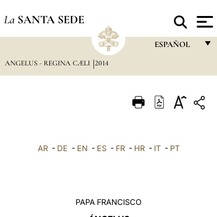
La
SANTA SEDE
ESPAÑOL
ANGELUS - REGINA CÆLI
2014
FRANÇAIS
ENGLISH
ITALIANO
PORTUGUÊS
ESPAÑOL
AR
-
DE
-
EN
-
ES
-
FR
-
HR
-
IT
-
PT
DEUTSCH
POLSKI
العربيّة
PAPA FRANCISCO
中文