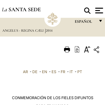
La
SANTA SEDE
ESPAÑOL
ANGELUS - REGINA CÆLI
2014
FRANÇAIS
ENGLISH
ITALIANO
PORTUGUÊS
ESPAÑOL
AR
-
DE
-
EN
-
ES
-
FR
-
IT
-
PT
DEUTSCH
POLSKI
العربيّة
CONMEMORACIÓN DE LOS FIELES DIFUNTOS
中文