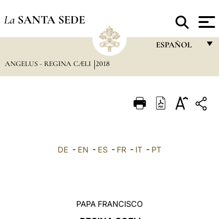
La
SANTA SEDE
ESPAÑOL
ANGELUS - REGINA CÆLI
2018
FRANÇAIS
ENGLISH
ITALIANO
PORTUGUÊS
ESPAÑOL
DE
-
EN
-
ES
-
FR
-
IT
-
PT
DEUTSCH
POLSKI
العربيّة
PAPA FRANCISCO
中文