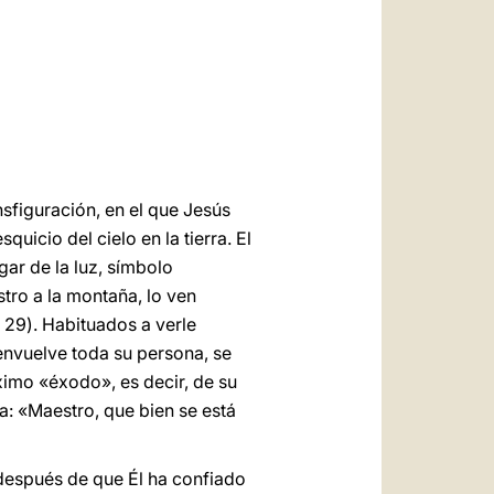
العربيّة
中文
LATINE
sfiguración, en el que Jesús
uicio del cielo en la tierra. El
gar de la luz, símbolo
stro a la montaña, lo ven
 29). Habituados a verle
envuelve toda su persona, se
ximo «éxodo», es decir, de su
a: «Maestro, que bien se está
 después de que Él ha confiado