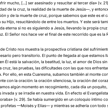
rir mucho, [...] ser asesinado y resucitar al tercer día» (v. 2
dad de la cruz, la realidad de la muerte de Jesús—, y entonc
sión y de la muerte de cruz, porque sabemos que este es el c
a a su Hijo, resucitándolo de entre los muertos. Y este será ta
ida eterna si no es siguiendo a Jesús, llevando la propia cruz
z. El Señor nos hace ver el final de este recorrido que es la 
ón de Cristo nos muestra la prospectiva cristiana del sufrim
cesario pero transitorio. El punto de llegada al que estamos
en Él está la salvación, la beatitud, la luz, el amor de Dios si
a cruz, las pruebas, las dificultades con las que nos enfrent
. Por ello, en esta Cuaresma, subamos también al monte co
e con la oración: la oración silenciosa, la oración del cora
mos algún momento en recogimiento, cada día un poquito, fi
 invada y se irradie en nuestra vida. En efecto el Evangelist
 oraba» (v. 29). Se había sumergido en un coloquio íntimo con
 profetas —Moisés y Elías— y mientras se adhería con todo s