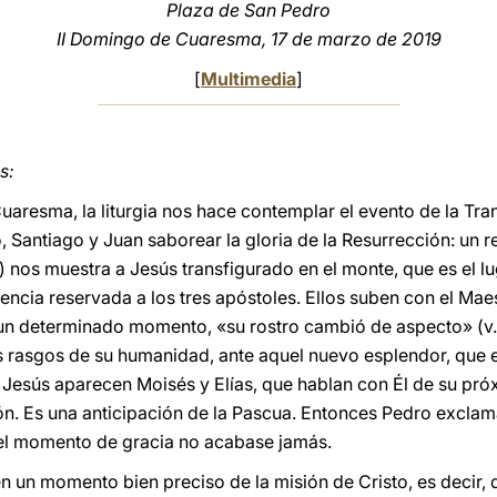
Plaza de San Pedro
II Domingo de Cuaresma, 17 de marzo de 2019
[
Multimedia
]
s:
resma, la liturgia nos hace contemplar el evento de la Tran
Santiago y Juan saborear la gloria de la Resurrección: un resq
) nos muestra a Jesús transfigurado en el monte, que es el lu
iencia reservada a los tres apóstoles. Ellos suben con el Mae
 un determinado momento, «su rostro cambió de aspecto» (v.
s rasgos de su humanidad, ante aquel nuevo esplendor, que 
 Jesús aparecen Moisés y Elías, que hablan con Él de su pró
n. Es una anticipación de la Pascua. Entonces Pedro exclam
uel momento de gracia no acabase jamás.
n un momento bien preciso de la misión de Cristo, es decir,