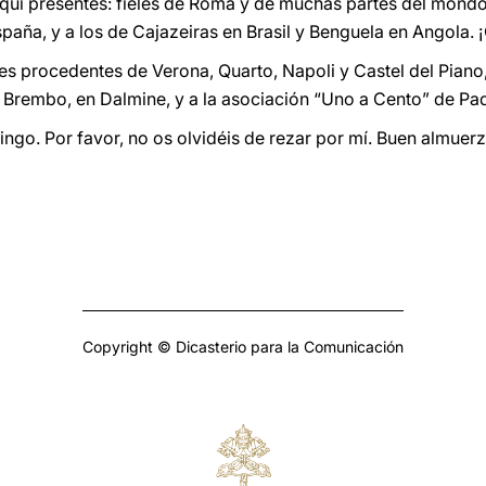
aquí presentes: fieles de Roma y de muchas partes del mondo
spaña, y a los de Cajazeiras en Brasil y Benguela en Angola.
es procedentes de Verona, Quarto, Napoli y Castel del Piano
 Brembo, en Dalmine, y a la asociación “Uno a Cento” de Pa
go. Por favor, no os olvidéis de rezar por mí. Buen almuerz
Copyright © Dicasterio para la Comunicación