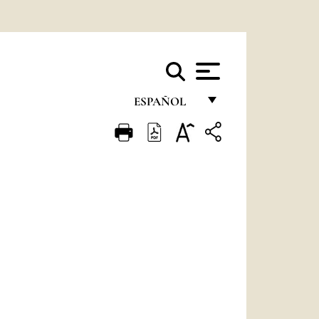
ESPAÑOL
FRANÇAIS
ENGLISH
ITALIANO
PORTUGUÊS
ESPAÑOL
DEUTSCH
POLSKI