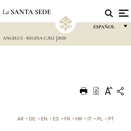
La
SANTA SEDE
ESPAÑOL
ANGELUS - REGINA CÆLI
2020
FRANÇAIS
ENGLISH
ITALIANO
PORTUGUÊS
ESPAÑOL
DEUTSCH
POLSKI
العربيّة
AR
-
DE
-
EN
-
ES
-
FR
-
HR
-
IT
-
PL
-
PT
中文