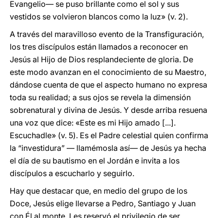
Evangelio— se puso brillante como el sol y sus
vestidos se volvieron blancos como la luz» (v. 2).
A través del maravilloso evento de la Transfiguración,
los tres discípulos están llamados a reconocer en
Jesús al Hijo de Dios resplandeciente de gloria. De
este modo avanzan en el conocimiento de su Maestro,
dándose cuenta de que el aspecto humano no expresa
toda su realidad; a sus ojos se revela la dimensión
sobrenatural y divina de Jesús. Y desde arriba resuena
una voz que dice: «Este es mi Hijo amado [...].
Escuchadle» (v. 5). Es el Padre celestial quien confirma
la “investidura” — llamémosla así— de Jesús ya hecha
el día de su bautismo en el Jordán e invita a los
discípulos a escucharlo y seguirlo.
Hay que destacar que, en medio del grupo de los
Doce, Jesús elige llevarse a Pedro, Santiago y Juan
con Él al monte. Les reservó el privilegio de ser