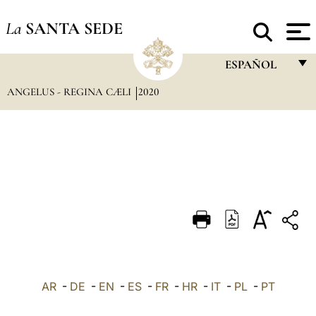
La
SANTA SEDE
ESPAÑOL
ANGELUS - REGINA CÆLI
2020
FRANÇAIS
ENGLISH
ITALIANO
PORTUGUÊS
ESPAÑOL
DEUTSCH
POLSKI
العربيّة
AR
-
DE
-
EN
-
ES
-
FR
-
HR
-
IT
-
PL
-
PT
中文