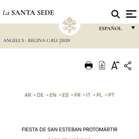
La
SANTA SEDE
ESPAÑOL
ANGELUS - REGINA CÆLI
2020
FRANÇAIS
ENGLISH
ITALIANO
PORTUGUÊS
ESPAÑOL
AR
-
DE
-
EN
-
ES
-
FR
-
IT
-
PL
-
PT
DEUTSCH
POLSKI
العربيّة
FIESTA DE SAN ESTEBAN PROTOMÁRTIR
中文