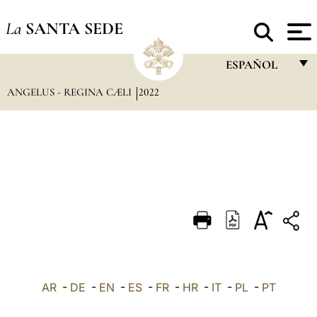
La
SANTA SEDE
ESPAÑOL
ANGELUS - REGINA CÆLI
2022
FRANÇAIS
ENGLISH
ITALIANO
PORTUGUÊS
ESPAÑOL
DEUTSCH
POLSKI
العربيّة
AR
-
DE
-
EN
-
ES
-
FR
-
HR
-
IT
-
PL
-
PT
中文