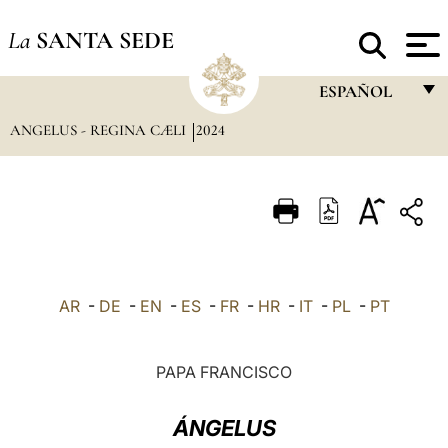
La
SANTA SEDE
ESPAÑOL
ANGELUS - REGINA CÆLI
2024
FRANÇAIS
ENGLISH
ITALIANO
PORTUGUÊS
ESPAÑOL
AR
-
DE
-
EN
-
ES
-
FR
-
HR
-
IT
-
PL
-
PT
DEUTSCH
POLSKI
PAPA FRANCISCO
العربيّة
ÁNGELUS
中文