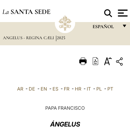
La
SANTA SEDE
ESPAÑOL
ANGELUS - REGINA CÆLI
2025
FRANÇAIS
ENGLISH
ITALIANO
PORTUGUÊS
ESPAÑOL
AR
-
DE
-
EN
-
ES
-
FR
-
HR
-
IT
-
PL
-
PT
DEUTSCH
POLSKI
PAPA FRANCISCO
العربيّة
ÁNGELUS
中文