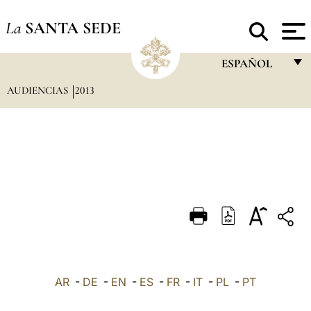
La
SANTA SEDE
ESPAÑOL
AUDIENCIAS
2013
FRANÇAIS
ENGLISH
ITALIANO
PORTUGUÊS
ESPAÑOL
DEUTSCH
POLSKI
العربيّة
AR
-
DE
-
EN
-
ES
-
FR
-
IT
-
PL
-
PT
中文