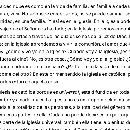
decir que es como en la vida de familia; en familia a cada 
rar, vivir. No se puede crecer solos, no se puede caminar so
dad, en una familia. ¡Y así es en la Iglesia! En la Iglesia p
saje que el Señor nos ha dado; en la Iglesia podemos encontr
as abiertas a través de las cuales se nos da la luz de Dios, 
 en la Iglesia aprendemos a vivir la comunión, el amor que
 ¿cómo vivo yo en la Iglesia? Cuando voy a la iglesia, ¿es c
 fuera al cine? No, es otra cosa. ¿Cómo voy yo a la iglesia?
 para madurar como cristiano? ¿Participo en la vida de comun
ome del otro? En este primer sentido la Iglesia es católica, 
 todos están en aquella casa.
glesia es católica porque es
universal
, está difundida en tod
bre y a cada mujer. La Iglesia no es un grupo de élite, no se
iada a la totalidad de las personas, a la totalidad del género 
queñas partes de ella. Cada uno puede decir: en mi parroquia
parte de la Iglesia universal, también ella tiene la plenitud de
á en comunión con el obispo, con el Papa y está abierta a todo