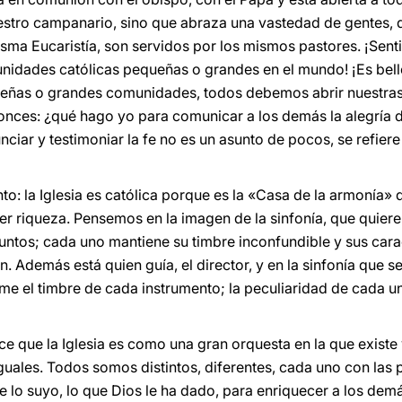
estro campanario, sino que abraza una vastedad de gentes, 
isma Eucaristía, son servidos por los mismos pastores. ¡Sen
munidades católicas pequeñas o grandes en el mundo! ¡Es bell
eñas o grandes comunidades, todos debemos abrir nuestras p
ces: ¿qué hago yo para comunicar a los demás la alegría de 
nciar y testimoniar la fe no es un asunto de pocos, se refiere
nto: la Iglesia es católica porque es la «Casa de la armonía
er riqueza. Pensemos en la imagen de la sinfonía, que quiere
untos; cada uno mantiene su timbre inconfundible y sus cara
Además está quien guía, el director, y en la sinfonía que se
me el timbre de cada instrumento; la peculiaridad de cada un
ce que la Iglesia es como una gran orquesta en la que exist
uales. Todos somos distintos, diferentes, cada uno con las p
rae lo suyo, lo que Dios le ha dado, para enriquecer a los de