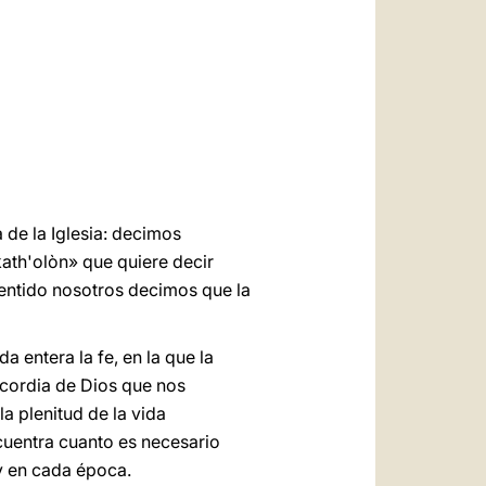
العربيّة
中文
LATINE
a de la Iglesia: decimos
«kath'olòn» que quiere decir
 sentido nosotros decimos que la
da entera la fe, en la que la
ricordia de Dios que nos
a plenitud de la vida
ncuentra cuanto es necesario
 y en cada época.