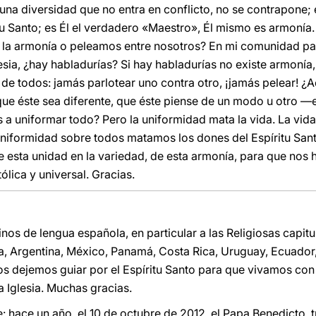
 una diversidad que no entra en conflicto, no se contrapone;
itu Santo; es Él el verdadero «Maestro», Él mismo es armoní
la armonía o peleamos entre nosotros? En mi comunidad par
sia, ¿hay habladurías? Si hay habladurías no existe armonía, 
ía de todos: jamás parlotear uno contra otro, ¡jamás pelear!
 que éste sea diferente, que éste piense de un modo u otro 
uniformar todo? Pero la uniformidad mata la vida. La vida d
iformidad sobre todos matamos los dones del Espíritu Santo
e esta unidad en la variedad, de esta armonía, para que nos
tólica y universal. Gracias.
nos de lengua española, en particular a las Religiosas capit
, Argentina, México, Panamá, Costa Rica, Uruguay, Ecuador, 
s dejemos guiar por el Espíritu Santo para que vivamos con 
a Iglesia. Muchas gracias.
: hace un año, el 10 de octubre de 2012, el Papa Benedicto, tr