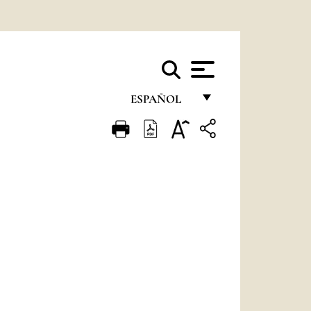
ESPAÑOL
FRANÇAIS
ENGLISH
ITALIANO
PORTUGUÊS
ESPAÑOL
DEUTSCH
POLSKI