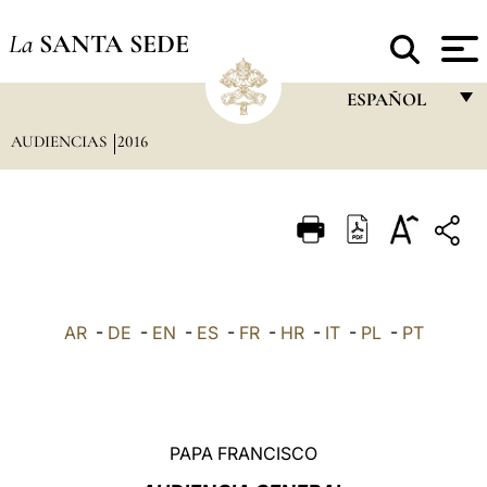
La
SANTA SEDE
ESPAÑOL
AUDIENCIAS
2016
FRANÇAIS
ENGLISH
ITALIANO
PORTUGUÊS
ESPAÑOL
AR
-
DE
-
EN
-
ES
-
FR
-
HR
-
IT
-
PL
-
PT
DEUTSCH
POLSKI
العربيّة
PAPA FRANCISCO
中文