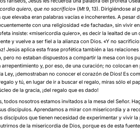
s fariseos, Jesús les recuerda una palabra del profeta Oseas 
cordia quiero, que no sacrificio
» (
Mt
9, 13). Dirigiéndose al p
 que elevaba eran palabras vacías e incoherentes. A pesar de
frecuentemente con una religiosidad «de fachada», sin vivir
ofeta insiste: «misericordia quiero», es decir la lealtad de 
nte y vuelve a ser fiel a la alianza con Dios. «Y no sacrifici
az! Jesús aplica esta frase profética también a las relacione
a, pero no estaban dispuestos a compartir la mesa con los p
 arrepentimiento y, por eso, de una curación; no colocan en 
la Ley, ¡demostraban no conocer el corazón de Dios! Es como 
galo y tú, en lugar de ir a buscar el regalo, miras sólo el pa
úcleo de la gracia, ¡del regalo que es dado!
 todos nosotros estamos invitados a la mesa del Señor. Hag
a sus discípulos. Aprendamos a mirar con misericordia y a re
discípulos que tienen necesidad de experimentar y vivir la
rirnos de la misericordia de Dios, porque es de esta fuente