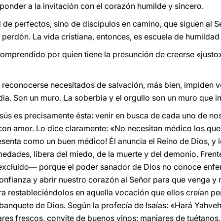
sponder a la invitación con el corazón humilde y sincero.
 de perfectos, sino de discípulos en camino, que siguen al
perdón. La vida cristiana, entonces, es escuela de humildad 
mprendido por quien tiene la presunción de creerse «justo»
 reconocerse necesitados de salvación, más bien, impiden ve
dia. Son un muro. La soberbia y el orgullo son un muro que im
esús es precisamente ésta: venir en busca de cada uno de nos
 con amor. Lo dice claramente: «No necesitan médico los que 
resenta como un buen médico! Él anuncia el Reino de Dios, y 
rmedades, libera del miedo, de la muerte y del demonio. Fren
excluido— porque el poder sanador de Dios no conoce enf
onfianza y abrir nuestro corazón al Señor para que venga y 
ra restableciéndolos en aquella vocación que ellos creían pe
l banquete de Dios. Según la profecía de Isaías: «Hará Yahve
res frescos, convite de buenos vinos: manjares de tuétanos,