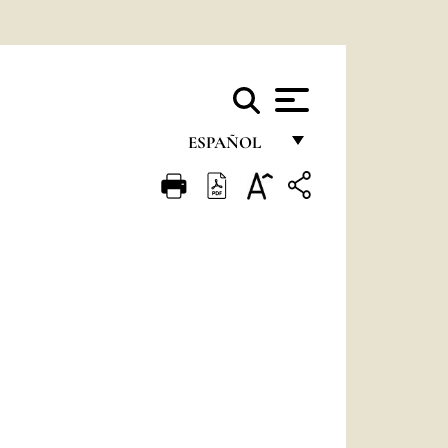
ESPAÑOL
FRANÇAIS
ENGLISH
ITALIANO
PORTUGUÊS
ESPAÑOL
DEUTSCH
POLSKI