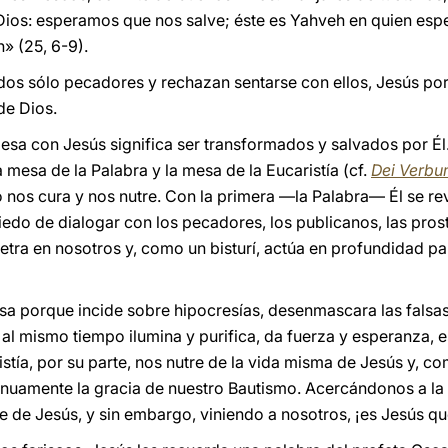
o Dios: esperamos que nos salve; éste es Yahveh en quien e
» (25, 6-9).
tados sólo pecadores y rechazan sentarse con ellos, Jesús por
de Dios.
esa con Jesús significa ser transformados y salvados por Él.
 mesa de la Palabra y la mesa de la Eucaristía (cf.
Dei Verb
 nos cura y nos nutre. Con la primera —la Palabra— Él se rev
edo de dialogar con los pecadores, los publicanos, las prostit
tra en nosotros y, como un bisturí, actúa en profundidad pa
sa porque incide sobre hipocresías, desenmascara las falsa
al mismo tiempo ilumina y purifica, da fuerza y esperanza, e
istía, por su parte, nos nutre de la vida misma de Jesús y, 
nuamente la gracia de nuestro Bautismo. Acercándonos a la 
e de Jesús, y sin embargo, viniendo a nosotros, ¡es Jesús q