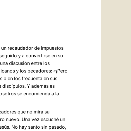
العربيّة
中文
LATINE
r un recaudador de impuestos
eguirlo y a convertirse en su
 una discusión entre los
licanos y los pecadores: «¡Pero
ás bien los frecuenta en sus
us discípulos. Y además es
osotros se encomienda a la
adores que no mira su
turo nuevo. Una vez escuché un
esús. No hay santo sin pasado,