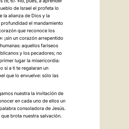
(6, 6): «Id, pues, a aprender
ueblo de Israel el profeta lo
 la alianza de Dios y la
 en profundidad el mandamiento
un corazón que reconoce los
o»: ¡sin un corazón arrepentido
s humanas: aquellos fariseos
ublicanos y los pecadores; no
primer lugar la misericordia:
si a ti te regalaran un
pel que lo envuelve: sólo las
amos nuestra la invitación de
conocer en cada uno de ellos un
 palabra consoladora de Jesús.
 que brota nuestra salvación.