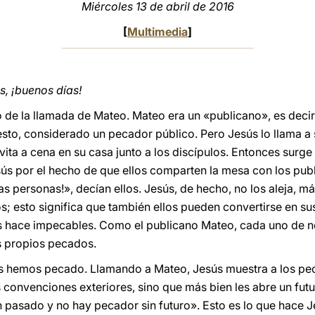
Miércoles 13 de abril de 2016
[
Multimedia
]
, ¡buenos días!
de la llamada de Mateo. Mateo era un «publicano», es deci
sto, considerado un pecador público. Pero Jesús lo llama a s
nvita a cena en su casa junto a los discípulos. Entonces surge
esús por el hecho de que ellos comparten la mesa con los pub
tas personas!», decían ellos. Jesús, de hecho, no los aleja, m
los; esto significa que también ellos pueden convertirse en s
os hace impecables. Como el publicano Mateo, cada uno de n
os propios pecados.
 hemos pecado. Llamando a Mateo, Jesús muestra a los pec
as convenciones exteriores, sino que más bien les abre un fu
n pasado y no hay pecador sin futuro». Esto es lo que hace J