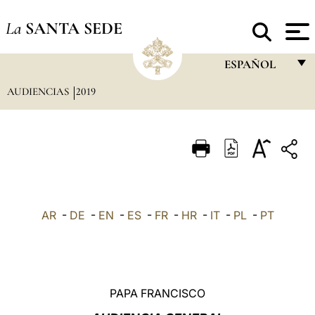
La
SANTA SEDE
ESPAÑOL
AUDIENCIAS
2019
FRANÇAIS
ENGLISH
ITALIANO
PORTUGUÊS
ESPAÑOL
AR
-
DE
-
EN
-
ES
-
FR
-
HR
-
IT
-
PL
-
PT
DEUTSCH
POLSKI
العربيّة
PAPA FRANCISCO
中文