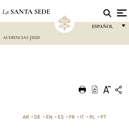
La
SANTA SEDE
ESPAÑOL
AUDIENCIAS
2020
FRANÇAIS
ENGLISH
ITALIANO
PORTUGUÊS
ESPAÑOL
DEUTSCH
POLSKI
العربيّة
AR
-
DE
-
EN
-
ES
-
FR
-
IT
-
PL
-
PT
中文