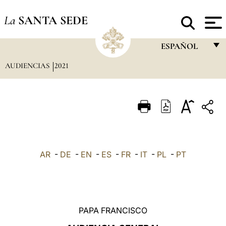
La
SANTA SEDE
ESPAÑOL
AUDIENCIAS
2021
FRANÇAIS
ENGLISH
ITALIANO
PORTUGUÊS
ESPAÑOL
AR
-
DE
-
EN
-
ES
-
FR
-
IT
-
PL
-
PT
DEUTSCH
POLSKI
العربيّة
PAPA FRANCISCO
中文