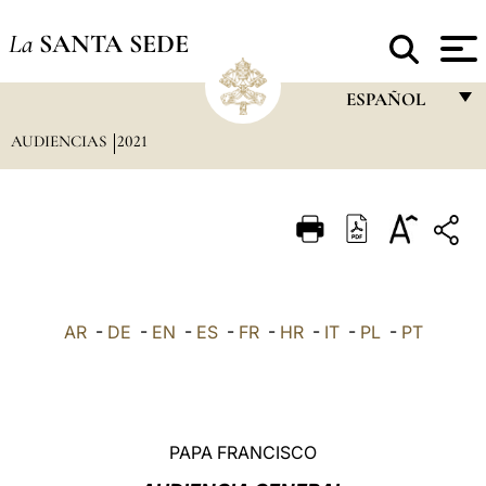
La
SANTA SEDE
ESPAÑOL
AUDIENCIAS
2021
FRANÇAIS
ENGLISH
ITALIANO
PORTUGUÊS
ESPAÑOL
AR
-
DE
-
EN
-
ES
-
FR
-
HR
-
IT
-
PL
-
PT
DEUTSCH
POLSKI
العربيّة
PAPA FRANCISCO
中文