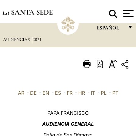
La
SANTA SEDE
ESPAÑOL
AUDIENCIAS
2021
FRANÇAIS
ENGLISH
ITALIANO
PORTUGUÊS
ESPAÑOL
AR
-
DE
-
EN
-
ES
-
FR
-
HR
-
IT
-
PL
-
PT
DEUTSCH
POLSKI
PAPA FRANCISCO
العربيّة
AUDIENCIA GENERAL
中文
Patio de San Dámaso