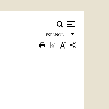
ESPAÑOL
FRANÇAIS
ENGLISH
ITALIANO
PORTUGUÊS
ESPAÑOL
DEUTSCH
POLSKI