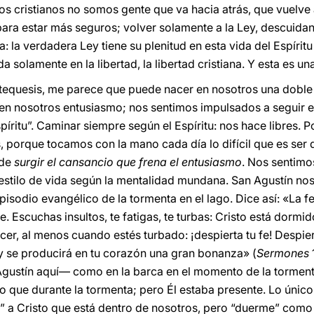
ros cristianos no somos gente que va hacia atrás, que vuelve 
s para estar más seguros; volver solamente a la Ley, descuidan
: la verdadera Ley tiene su plenitud en esta vida del Espírit
da solamente en la libertad, la libertad cristiana. Y esta es u
 catequesis, me parece que puede nacer en nosotros una doble a
en nosotros entusiasmo; nos sentimos impulsados a seguir e
spíritu”. Caminar siempre según el Espíritu: nos hace libres. 
, porque tocamos con la mano cada día lo difícil que es ser d
ede
surgir el cansancio que frena el entusiasmo
. Nos sentimo
estilo de vida según la mentalidad mundana. San Agustín no
episodio evangélico de la tormenta en el lago. Dice así: «La f
 Escuchas insultos, te fatigas, te turbas: Cristo está dormido
cer, al menos cuando estés turbado: ¡despierta tu fe! Despier
y se producirá en tu corazón una gran bonanza» (
Sermones
gustín aquí— como en la barca en el momento de la tormenta
o que durante la tormenta; pero Él estaba presente. Lo úni
 a Cristo que está dentro de nosotros, pero “duerme” como 