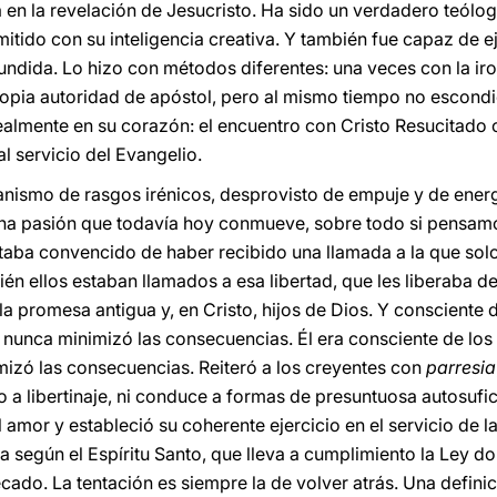
en la revelación de Jesucristo. Ha sido un verdadero teólo
smitido con su inteligencia creativa. Y también fue capaz de e
dida. Lo hizo con métodos diferentes: una veces con la ironía
a autoridad de apóstol, pero al mismo tiempo no escondió 
realmente en su corazón: el encuentro con Cristo Resucitado
al servicio del Evangelio.
anismo de rasgos irénicos, desprovisto de empuje y de energí
 una pasión que todavía hoy conmueve, sobre todo si pensamos
staba convencido de haber recibido una llamada a la que solo
ién ellos estaban llamados a esa libertad, que les liberaba d
a promesa antigua y, en Cristo, hijos de Dios. Y consciente 
, nunca minimizó las consecuencias. Él era consciente de los
imizó las consecuencias. Reiteró a los creyentes con
parresia
o a libertinaje, ni conduce a formas de presuntuosa autosufic
l amor y estableció su coherente ejercicio en el servicio de l
da según el Espíritu Santo, que lleva a cumplimiento la Ley d
ecado. La tentación es siempre la de volver atrás. Una definic