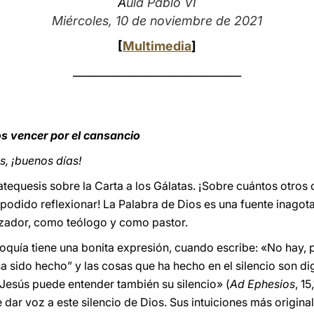
A
ula Pablo VI
Miércoles, 10 de noviembre de 2021
[
Multimedia
]
______________________________
s vencer por el cansancio
, ¡buenos días!
atequesis sobre la Carta a los Gálatas. ¡Sobre cuántos otros
 podido reflexionar! La Palabra de Dios es una fuente inagota
zador, como teólogo y como pastor.
ioquía tiene una bonita expresión, cuando escribe: «No hay,
a sido hecho” y las cosas que ha hecho en el silencio son d
Jesús puede entender también su silencio» (
Ad Ephesios
, 1
dar voz a este silencio de Dios. Sus intuiciones más origina