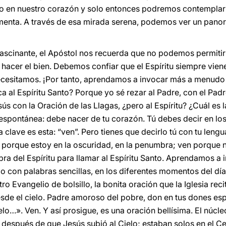
to en nuestro corazón y solo entonces podremos contemplar 
rmenta. A través de esa mirada serena, podemos ver un panora
fascinante, el Apóstol nos recuerda que no podemos permitir
 hacer el bien. Debemos confiar que el Espíritu siempre vien
cesitamos. ¡Por tanto, aprendamos a invocar más a menudo a
 al Espíritu Santo? Porque yo sé rezar al Padre, con el Padr
ús con la Oración de las Llagas, ¿pero al Espíritu? ¿Cuál es l
s espontánea: debe nacer de tu corazón. Tú debes decir en lo
a clave es esta: “ven”. Pero tienes que decirlo tú con tu lengu
n porque estoy en la oscuridad, en la penumbra; ven porque 
abra del Espíritu para llamar al Espíritu Santo. Aprendamos 
o con palabras sencillas, en los diferentes momentos del dí
ro Evangelio de bolsillo, la bonita oración que la Iglesia rec
desde el cielo. Padre amoroso del pobre, don en tus dones es
o…». Ven. Y así prosigue, es una oración bellísima. El núcleo 
 después de que Jesús subió al Cielo; estaban solos en el Ce