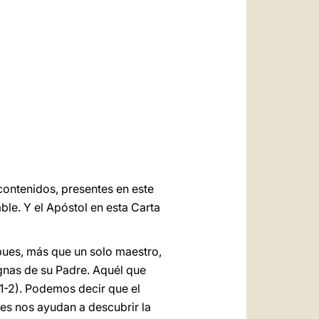
العربيّة
中文
LATINE
 contenidos, presentes en este
ble. Y el Apóstol en esta Carta
 pues, más que un solo maestro,
ignas de su Padre. Aquél que
5,1-2). Podemos decir que el
les nos ayudan a descubrir la