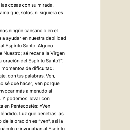
las cosas con su mirada,
ma que, solos, ni siquiera es
nos ningún cansancio en el
e a ayudar en nuestra debilidad
l Espíritu Santo! Alguno
e Nuestro; sé rezar a la Virgen
a oración del Espíritu Santo?”.
s momentos de dificultad:
aje, con tus palabras. Ven,
no sé qué hacer; ven porque
a invocar más a menudo al
a. Y podemos llevar con
ita en Pentecostés: «Ven
pléndido. Luz que penetras las
de la oración es “ven”, así la
náculo e invocaban al Espíritu.