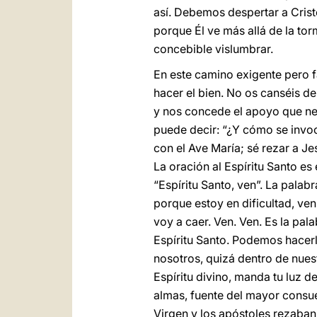
así. Debemos despertar a Cris
porque Él ve más allá de la to
concebible vislumbrar.
En este camino exigente pero 
hacer el bien. No os canséis de
y nos concede el apoyo que ne
puede decir: “¿Y cómo se invoca
con el Ave María; sé rezar a Jes
La oración al Espíritu Santo e
“Espíritu Santo, ven”. La palabr
porque estoy en dificultad, ve
voy a caer. Ven. Ven. Es la pal
Espíritu Santo. Podemos hacerl
nosotros, quizá dentro de nuest
Espíritu divino, manda tu luz 
almas, fuente del mayor consuel
Virgen y los apóstoles rezaban