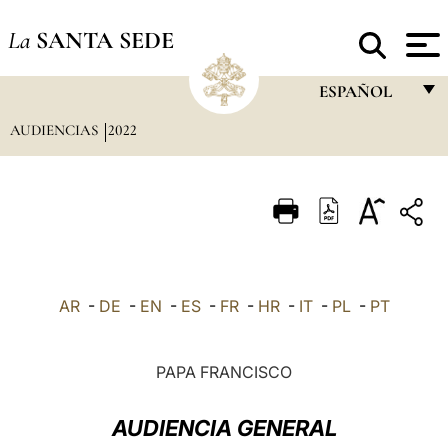
La
SANTA SEDE
ESPAÑOL
AUDIENCIAS
2022
FRANÇAIS
ENGLISH
ITALIANO
PORTUGUÊS
ESPAÑOL
AR
-
DE
-
EN
-
ES
-
FR
-
HR
-
IT
-
PL
-
PT
DEUTSCH
POLSKI
PAPA FRANCISCO
العربيّة
AUDIENCIA GENERAL
中文