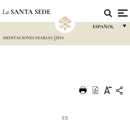
La
SANTA SEDE
ESPAÑOL
MEDITACIONES DIARIAS
2014
FRANÇAIS
ENGLISH
ITALIANO
PORTUGUÊS
ESPAÑOL
DEUTSCH
POLSKI
العربيّة
ES
中文