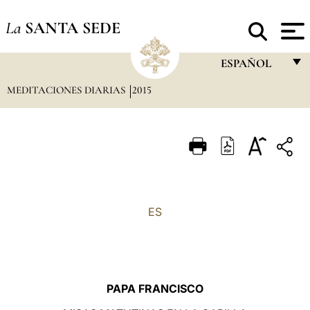
La
SANTA SEDE
ESPAÑOL
MEDITACIONES DIARIAS
2015
FRANÇAIS
ENGLISH
ITALIANO
PORTUGUÊS
ESPAÑOL
ES
DEUTSCH
POLSKI
العربيّة
PAPA FRANCISCO
中文