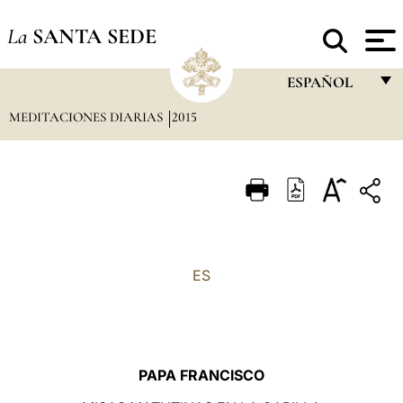
La
SANTA SEDE
ESPAÑOL
MEDITACIONES DIARIAS
2015
FRANÇAIS
ENGLISH
ITALIANO
PORTUGUÊS
ESPAÑOL
ES
DEUTSCH
POLSKI
العربيّة
PAPA FRANCISCO
中文