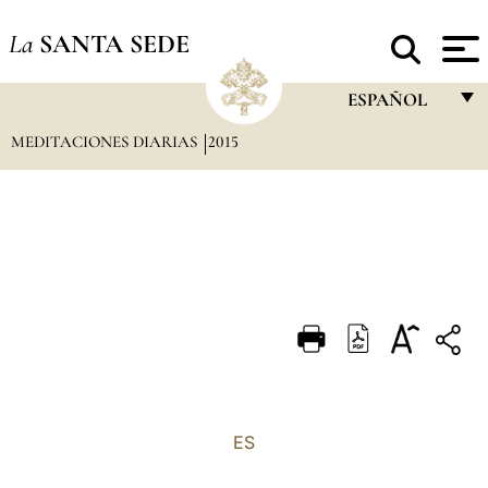
La
SANTA SEDE
ESPAÑOL
MEDITACIONES DIARIAS
2015
FRANÇAIS
ENGLISH
ITALIANO
PORTUGUÊS
ESPAÑOL
DEUTSCH
POLSKI
العربيّة
ES
中文