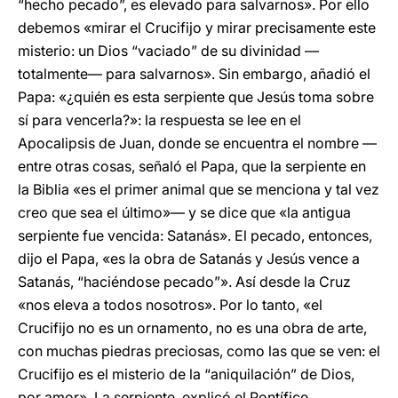
“hecho pecado”, es elevado para salvarnos». Por ello
debemos «mirar el Crucifijo y mirar precisamente este
misterio: un Dios “vaciado” de su divinidad —
totalmente— para salvarnos». Sin embargo, añadió el
Papa: «¿quién es esta serpiente que Jesús toma sobre
sí para vencerla?»: la respuesta se lee en el
Apocalipsis de Juan, donde se encuentra el nombre —
entre otras cosas, señaló el Papa, que la serpiente en
la Biblia «es el primer animal que se menciona y tal vez
creo que sea el último»— y se dice que «la antigua
serpiente fue vencida: Satanás». El pecado, entonces,
dijo el Papa, «es la obra de Satanás y Jesús vence a
Satanás, “haciéndose pecado”». Así desde la Cruz
«nos eleva a todos nosotros». Por lo tanto, «el
Crucifijo no es un ornamento, no es una obra de arte,
con muchas piedras preciosas, como las que se ven: el
Crucifijo es el misterio de la “aniquilación” de Dios,
por amor». La serpiente, explicó el Pontífice,