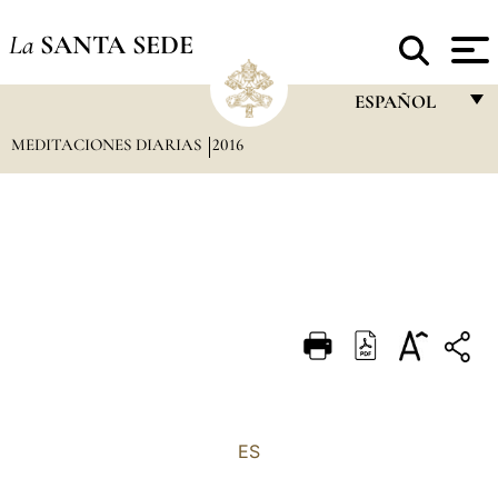
La
SANTA SEDE
ESPAÑOL
MEDITACIONES DIARIAS
2016
FRANÇAIS
ENGLISH
ITALIANO
PORTUGUÊS
ESPAÑOL
DEUTSCH
POLSKI
العربيّة
ES
中文